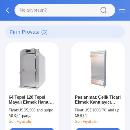
Fırın Provası
(3)
64 Tepsi 128 Tepsi
Paslanmaz Çelik Ticari
Mayalı Ekmek Hamur
Ekmek Kanıtlayıcı
Kabartma Fırını Fırın
380V Ekmek Kanıtlama
Fiyat:
USD5,500 and up/pc
Fiyat:
USD1600/PC and up
Ticari Hamur
Makinesi
MOQ:
1 parça
MOQ:
1
Geciktirici
Son Fiyat alın
Son Fiyat alın