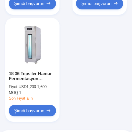
Şimdi başvurun
Şimdi başvurun
18 36 Tepsiler Hamur
Fermentasyon
Makinesi Fırıncı
Fiyat:
USD1,200-1,600
Proofer Retarder 220V
MOQ:
1
Ekmek Proofer
Kabineti
Son Fiyat alın
Şimdi başvurun