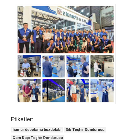
Fabrika Turu
Kalite Kontrol
Bizimle İletişim
Haberler
Davalar
Fırın üretim hattı
Unlu Karıştırıcı
Ticari yumurta döven makine
Etiketler:
Hamur Yuvarlama Makinesi
hamur depolama buzdolabı
Dik Teşhir Dondurucu
Cam Kapı Teşhir Dondurucu