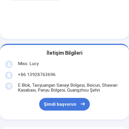
Gıda kalıplayıcı
hamur açma makinesi
Ticari Ekmek Dilimleyici
Fırın provası
İletişim Bilgileri
Buzdolabı Proofer
Miss. Lucy
Rack Fırını
+86 13928763696
Ticari fırın
E Blok, Taoyuangan Sanayi Bölgesi, Beicun, Shawan
Kasabası, Panyu Bölgesi, Guangzhou Şehri
Konveksiyon fırını
Şimdi başvurun
Kombinasyonlu Fırın
Pizza fırını