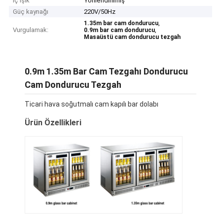
İç ışık
Yönlendirilmiş
Güç kaynağı
220V/50Hz
,
1.35m bar cam dondurucu
Vurgulamak:
,
0.9m bar cam dondurucu
Masaüstü cam dondurucu tezgah
0.9m 1.35m Bar Cam Tezgahı Dondurucu
Cam Dondurucu Tezgah
Ticari hava soğutmalı cam kapılı bar dolabı
Ürün Özellikleri