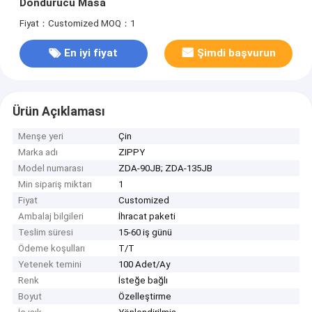
Dondurucu Masa
Fiyat：Customized
MOQ：1
En iyi fiyat
Şimdi başvurun
Ürün Açıklaması
Menşe yeri
Çin
Marka adı
ZIPPY
Model numarası
ZDA-90JB; ZDA-135JB
Min sipariş miktarı
1
Fiyat
Customized
Ambalaj bilgileri
İhracat paketi
Teslim süresi
15-60 iş günü
Ödeme koşulları
T/T
Yetenek temini
100 Adet/Ay
Renk
İsteğe bağlı
Boyut
Özelleştirme