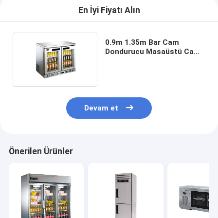
Küçük Fırın Ekipmanları
En İyi Fiyatı Alın
Ticari Teşhir Dondurucu
0.9m 1.35m Bar Cam
Tezgah Tipi Derin Dondurucu
Dondurucu Masaüstü Cam
Dondurucu Masa
Şok soğutucu
Buz yapıcı
Devam et
Fırıncılık vitrin dolabı
Önerilen Ürünler