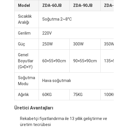
Model
ZDA-60JB
ZDA-90JB
ZDA-135JB
Sıcaklık
Soğutma 2~8°C
Aralığı
Gerilim
220V
Güç
250W
300W
350W
Genel
Boyutlar
60×55×90cm
90×55×90cm
135×55×90c
(G×D×Y)
Soğutma
Hava soğutmalı
Modu
Ağırlık
60KG
75KG
100KG
Üretici Avantajları
Rekabetçi fiyatlandırma ile 13 yıllık geliştirme ve
üretim tecrübesi