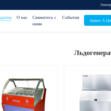
Электр
дукты
О нас
Свяжитесь с
События
Запрос А Ци
нами
Льдогенера