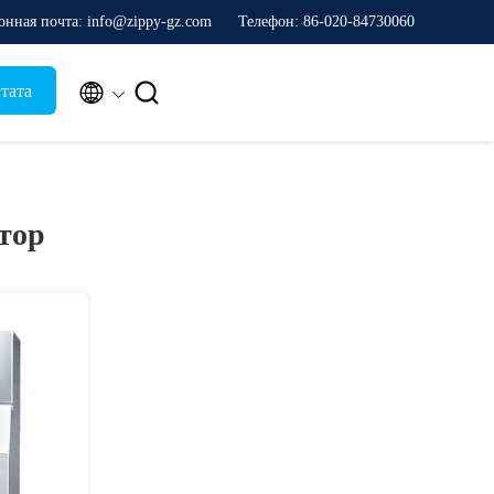
онная почта: info@zippy-gz.com
Телефон: 86-020-84730060


тата
тор