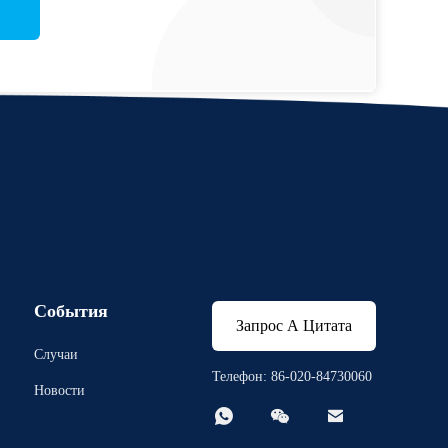
События
Запрос А Цитата
Случаи
Телефон: 86-020-84730060
Новости


