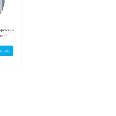
ерческий
еский
ол
ю цену