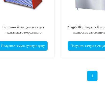
Витринный холодильник для
22kg-500kg Ледокол Комм
итальянского мороженого
полностью автоматич
18°C~-22°C, витрина-морозильник
квадратный ледок
для джелато
Получите самую лучшую цену
Получите самую лучшу
1