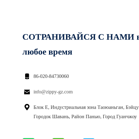
СОТРАНИВАЙСЯ С НАМИ 
любое время

86-020-84730060

info@zippy-gz.com

Блок E, Индустриальная зона Таоюаньган, Бэйцу
Городок Шавань, Район Панью, Город Гуанчжоу