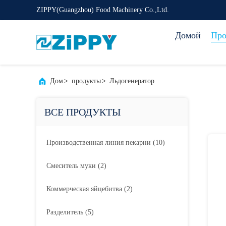
ZIPPY(Guangzhou) Food Machinery Co.,Ltd.
Домой
Про
Дом
>
продукты
>
Льдогенератор
ВСЕ ПРОДУКТЫ
Производственная линия пекарни
(10)
Смеситель муки
(2)
Коммерческая яйцебитва
(2)
Разделитель
(5)