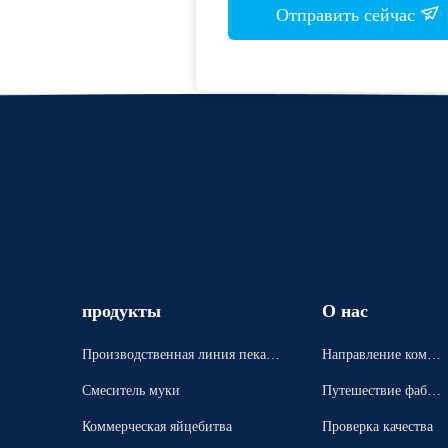
Отправить сейчас
продукты
О нас
Производственная линия пекарн
Направление компа
и
нии
Смеситель муки
Путешествие фабри
ки
Коммерческая яйцебитва
Проверка качества