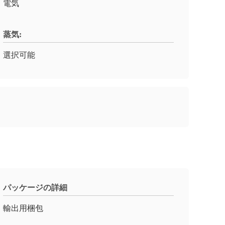
電気
蒸気:
選択可能
パッケージの詳細
輸出用梱包