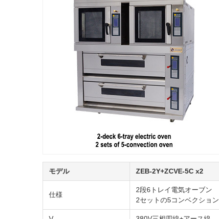
モデル
ZEB-2Y+ZCVE-5C x2
2段6トレイ電気オーブン
仕様
2セットの5コンベクショ
V.
380V三相四線+アース線