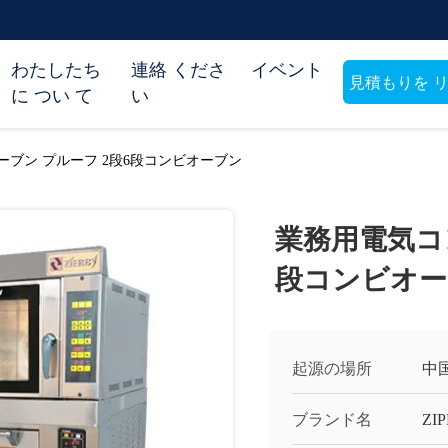
わたしたち
連絡 くださ
イベント
見積もりを 
に つい て
い
ト
ブン プルーフ 2段6段コンビオーブン
業務用電気コ
段コンビオー
起源の場所
中
ブランド名
ZI