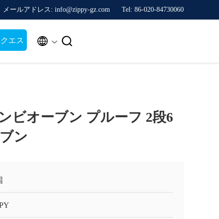
メールアドレス: info@zippy-gz.com
Tel: 86-020-84730060


リクエス
ンビオーブン プルーフ 2段6
ブン
国
PPY