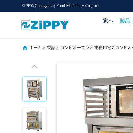
ZIPPY(Guangzhou) Food Machinery Co.,Ltd.
家へ
製品
ホーム
>
製品
>
コンビオーブン
>
業務用電気コンビオー