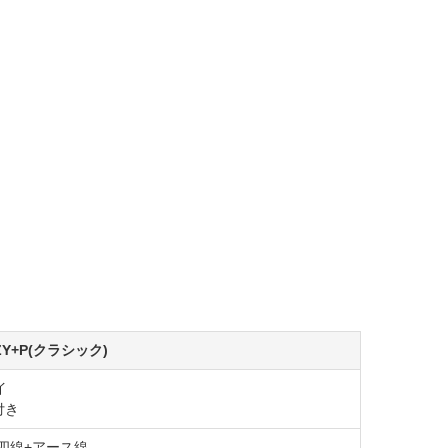
+ZY+P(クラシック)
イ
付き
相四線+アース線