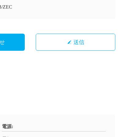
B/ZEC
せ
送信
電源: