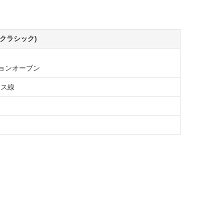
C(クラシック)
ョンオーブン
ース線