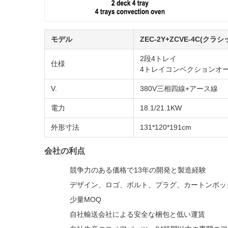
モデル
ZEC-2Y+ZCVE-4C(クラシ
2段4トレイ
仕様
4トレイコンベクションオ
V.
380V三相四線+アース線
電力
18.1/21.1KW
外形寸法
131*120*191cm
会社の利点
競争力のある価格で13年の開発と製造経験
デザイン、ロゴ、ボルト、プラグ、カートンボッ
少量MOQ
自社輸送会社による安全な梱包と低い運賃