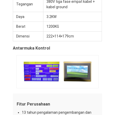
380V tiga fase empat kabel +
Pembentuk Roti
Tegangan
kabel ground
Pemipih Adonan
Daya
3.2KW
Pemotong Roti Komersial
Berat
1200KG
Dimensi
222×114×179cm
Penguji roti
Antarmuka Kontrol
Kulkas Proofer
Oven rak
Oven toko roti komersial
Oven Konveksi
Oven kombinasi
Fitur Perusahaan
Oven piza
13 tahun pengalaman pengembangan dan