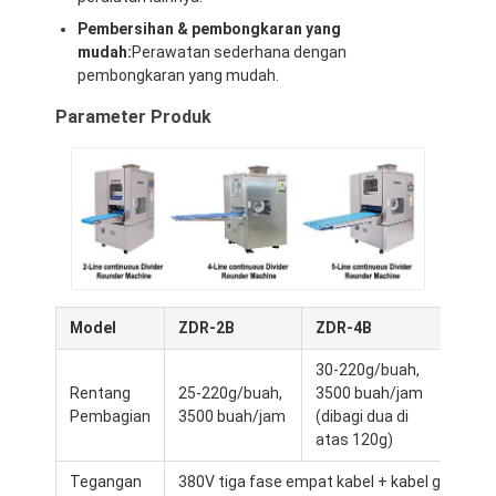
Pembersihan & pembongkaran yang
mudah:
Perawatan sederhana dengan
pembongkaran yang mudah.
Parameter Produk
Model
ZDR-2B
ZDR-4B
ZDR
30-220g/buah,
Rumah
Rentang
25-220g/buah,
3500 buah/jam
30-1
Pembagian
3500 buah/jam
(dibagi dua di
9000
Produk
atas 120g)
Tentang Kami
Tegangan
380V tiga fase empat kabel + kabel ground