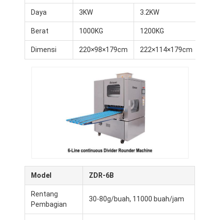
Tur Pabrik
Daya
3KW
3.2KW
3.2
Kontrol Kualitas
Berat
1000KG
1200KG
120
Dimensi
220×98×179cm
222×114×179cm
222
Hubungi Kami
Berita
Kasus
Garis Produksi Pakan
Pengaduk tepung
Model
ZDR-6B
Penggiling telur komersial
Rentang
30-80g/buah, 11000 buah/jam
Divider Rounder
Pembagian