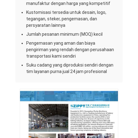
Peralatan Pakan Kecil
manufaktur dengan harga yang kompetitif
Kustomisasi tersedia untuk desain, logo,
Freezer Tampilan Komersial
tegangan, steker, pengemasan, dan
persyaratan lainnya
Lemari Es Meja Kerja
Jumlah pesanan minimum (MOQ) kecil
Pendingin Ledakan
Pengemasan yang aman dan biaya
pengiriman yang rendah dengan perusahaan
transportasi kami sendiri
Pembuat es
Suku cadang yang diproduksi sendiri dengan
Lemari Pajang Toko Roti
tim layanan purna jual 24 jam profesional