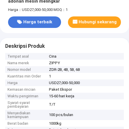
adonan mesin melingkar
Harga：USD27,000-50,000
MOQ：1
Harga terbaik
Hubungi sekarang
Deskripsi Produk
Tempat asal
Cina
Nama merek
ZIPPY
Nomor model
ZDR-2B, 4B, 5B, 6B
Kuantitas min Order
1
Harga
USD27,000-50,000
Kemasan rincian
Paket Ekspor
Waktu pengiriman
15-60 hari kerja
Syarat-syarat
T/T
pembayaran
Menyediakan
100 pcs/bulan
kemampuan
Berat badan
1000kg