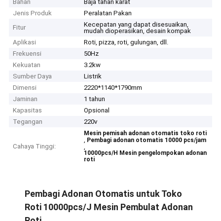
Bahan
Baja tahan karat
Jenis Produk
Peralatan Pakan
Kecepatan yang dapat disesuaikan,
Fitur
mudah dioperasikan, desain kompak
Aplikasi
Roti, pizza, roti, gulungan, dll.
Frekuensi
50Hz
Kekuatan
3.2kw
Sumber Daya
Listrik
Dimensi
2220*1140*1790mm
Jaminan
1 tahun
Kapasitas
Opsional
Tegangan
220v
Mesin pemisah adonan otomatis toko roti
,
Pembagi adonan otomatis 10000 pcs/jam
Cahaya Tinggi:
,
10000pcs/H Mesin pengelompokan adonan
roti
Pembagi Adonan Otomatis untuk Toko
Roti 10000pcs/J Mesin Pembulat Adonan
Roti