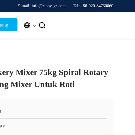
E-mail: info@zippy-gz.com
Telp: 86-020-84730060


arang
ery Mixer 75kg Spiral Rotary
ng Mixer Untuk Roti
a
PPY