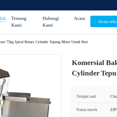
duk
Tentang
Hubungi
Acara
bicara sek
Kami
Kami
xer 75kg Spiral Rotary Cylinder Tepung Mixer Untuk Roti
Komersial Bak
Cylinder Tepu
Tempat asal
Cin
Nama merek
ZI