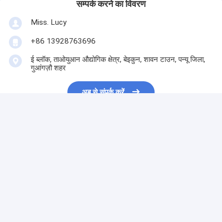
सम्पर्क करने का विवरण
Miss. Lucy
+86 13928763696
ई ब्लॉक, ताओयुआन औद्योगिक क्षेत्र, बेइकुन, शावन टाउन, पन्यू जिला,
गुआंगज़ौ शहर
अब से संपर्क करें
सबसे उत्तम प्रतिदान प्राप्त करें
7L दूध अंडे घुमावदार मशीन आटा
आटा मिश्रण ग्रह मिक्सर 7ltr
बेकरी के लिए