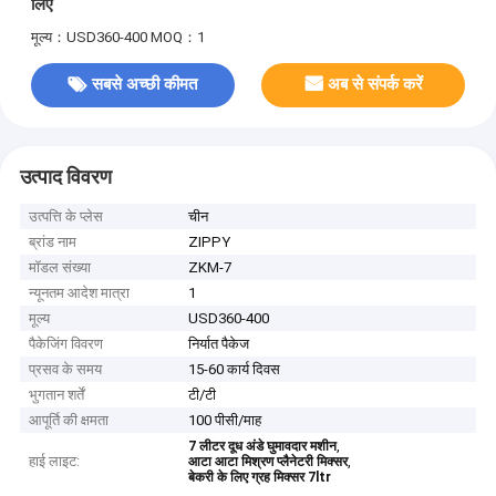
लिए
मूल्य：USD360-400
MOQ：1
सबसे अच्छी कीमत
अब से संपर्क करें
उत्पाद विवरण
उत्पत्ति के प्लेस
चीन
ब्रांड नाम
ZIPPY
मॉडल संख्या
ZKM-7
न्यूनतम आदेश मात्रा
1
मूल्य
USD360-400
पैकेजिंग विवरण
निर्यात पैकेज
प्रसव के समय
15-60 कार्य दिवस
भुगतान शर्तें
टी/टी
आपूर्ति की क्षमता
100 पीसी/माह
,
7 लीटर दूध अंडे घुमावदार मशीन
हाई लाइट:
,
आटा आटा मिश्रण प्लैनेटरी मिक्सर
बेकरी के लिए ग्रह मिक्सर 7ltr