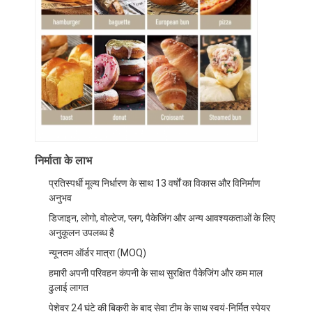
फ़ैक्टरी टूर
गुणवत्ता नियंत्रण
हमसे संपर्क करें
समाचार
मामले
निर्माता के लाभ
प्रतिस्पर्धी मूल्य निर्धारण के साथ 13 वर्षों का विकास और विनिर्माण
बेकरी उत्पादन लाइन
अनुभव
डिजाइन, लोगो, वोल्टेज, प्लग, पैकेजिंग और अन्य आवश्यकताओं के लिए
आटा मिक्सर
अनुकूलन उपलब्ध है
न्यूनतम ऑर्डर मात्रा (MOQ)
वाणिज्यिक अंडे पीटनेवाला
हमारी अपनी परिवहन कंपनी के साथ सुरक्षित पैकेजिंग और कम माल
ढुलाई लागत
विभाजक गोल करनेवाला
पेशेवर 24 घंटे की बिक्री के बाद सेवा टीम के साथ स्वयं-निर्मित स्पेयर