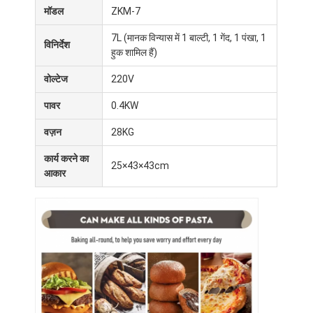
मॉडल
ZKM-7
7L (मानक विन्यास में 1 बाल्टी, 1 गेंद, 1 पंखा, 1
विनिर्देश
हुक शामिल हैं)
वोल्टेज
220V
पावर
0.4KW
वज़न
28KG
कार्य करने का
25×43×43cm
आकार
घर
उत्पादों
हमारे बारे में