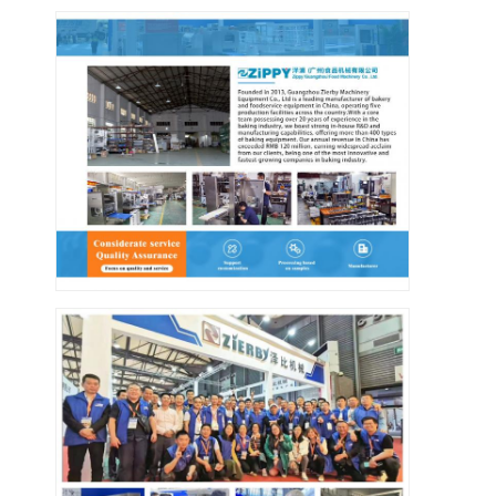
Lebensmittelformer
Teig Sheeter
Handelsbrotschneidemaschine
Bäckereiprüfer
Kühlschrankeinspeicher
Etagenofen
Handelsbackofen
Konvektionsofen
Kombidämpfer
Pizzaofen