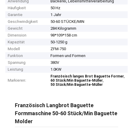
Anwendung
Bäckerei, Lebensmittelverarbeitung
Häufigkeit
50 Hz
Garantie
1 Jahr
Geschwindigkeit
50-60 STÜCKE/MIN
Gewicht
284 Kilogramm
Dimension
98*109*158 cm
Kapazität
50-1250 g
Modell
ZFM-750
Funktion
Formen und Formen
Spannung
380V
Leistung
1.0KW
,
Französisch langes Brot Baguette Former
Markieren:
,
60 Stück/Min Baguette-Müller
50 Stück/Min Baguette-Müller
Französisch Langbrot Baguette
Formmaschine 50-60 Stück/Min Baguette
Molder