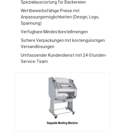
Spezialausrüstung für Bäckereien
Werksbesichtigung
Wettbewerbsfähige Preise mit
Anpassungsmöglichkeiten (Design, Logo,
Qualitätskontrolle
Spannung)
Kontakt mit uns
Verfügbare Mindestbestellmengen
Sichere Verpackungen mit kostengünstigen
Neuigkeiten
Versandlösungen
Umfassender Kundendienst mit 24-Stunden-
Fälle
Service-Team
Bäckerei-Produktionslinie
Mehlmischer
Kommerzieller Eierschläger
Divider Rounder