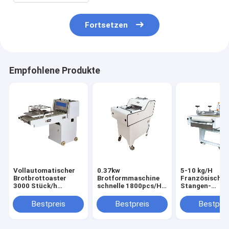
Fortsetzen
Empfohlene Produkte
Vollautomatischer
0.37kw
5-10 kg/H
Brotbrottoaster
Brotformmaschine
Französische-
3000 Stück/h
schnelle 1800pcs/H-
Stangen-
Handelsgerät zur
2000pcs/H
Formmaschin
Bagelherstellung
Brotformmaschine
Elektrische
Bestpreis
Bestpreis
Bestprei
Französischbr
Formmaschin
Baguette-