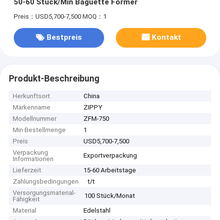
50-60 Stück/Min Baguette Former
Preis：USD5,700-7,500
MOQ：1
Bestpreis
Kontakt
Produkt-Beschreibung
Herkunftsort
China
Markenname
ZIPPY
Modellnummer
ZFM-750
Min Bestellmenge
1
Preis
USD5,700-7,500
Verpackung
Exportverpackung
Informationen
Lieferzeit
15-60 Arbeitstage
Zahlungsbedingungen
t/t
Versorgungsmaterial-
100 Stück/Monat
Fähigkeit
Material
Edelstahl