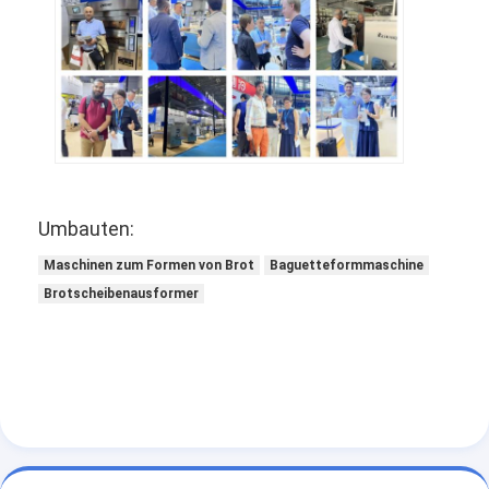
Kleine Bäckerausrüstung
Gefrierschrank für Verkaufsbildschirme
Gefrierschrank für Arbeitsplätze
Explosions-Kühler
Eismaschine
Umbauten:
Bäckerei-Bildschrank
Maschinen zum Formen von Brot
Baguetteformmaschine
Brotscheibenausformer